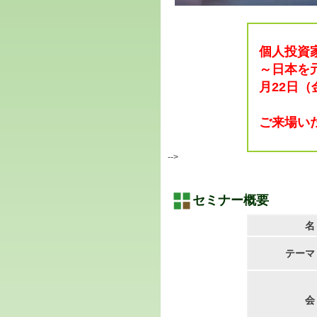
個人投資家
～日本を
月22日
ご来場い
-->
セミナー概要
名
テーマ
会