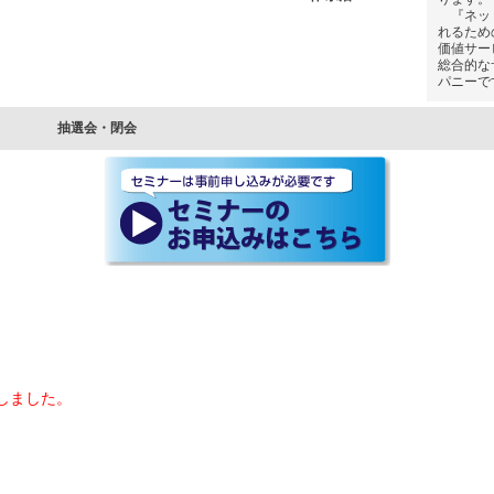
『ネット
れるため
価値サー
総合的な
パニーで
抽選会・閉会
しました。