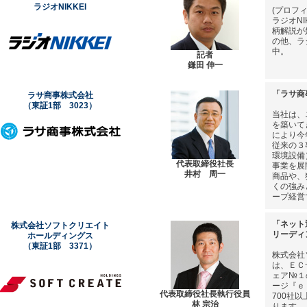
ラジオNIKKEI
(プロフィ
ラジオN
柄解説が
の他、ラ
中。
記者
鎌田 伸一
「ラサ商
ラサ商事株式会社
（東証1部 3023）
当社は、
を築いて
により今
従来の３
環境設備
代表取締役社長
事業を展
井村 周一
商品や、
くの強み
ープ経営
「ネット
株式会社ソフトクリエイト
リーディ
ホールディングス
（東証1部 3371）
株式会社
は、ＥＣ
ェア№１
ージ『ｅ
代表取締役社長執行役員
700社
林 宗治
ります。