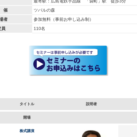
最寄駅：広島電鉄宇品線 「袋町」駅 徒歩3分
 催
ツバルの森
場者
参加無料（事前お申し込み制）
定員
110名
タイトル
説明者
開場
株式講演