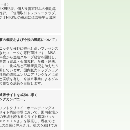
ール)
IKKEI記者。個人投資家好みの個別銘
好評。『信用取引トレジャークラブ』
ジオNIKKEIの番組にほぼ毎平日出演
事の概要および今後の戦略について」
ニッチな分野に特化し高いプレゼンス
きたユニークな専門商社です。M&A
年度から連結グループ経営を開始し、
事業（資源・金属素材、産機・建機、
）に、化成品と不動産賃貸を加えた５
開しています。国内販売トップシェア
独自の環境エンジニアリングなどに多
と実績を有し、今後５事業によるグル
で更なる成長を目指します。
通販サイトを成功に導く
ングカンパニー」
ソフトクリエイトホールディングス
サイト構築市場において、国内市場シ
の実績を誇るＥＣサイト構築パッケ
ｃｂｅｉｎｇ』を販売し、現在では
以上の企業に導入され、拡大を続けてお