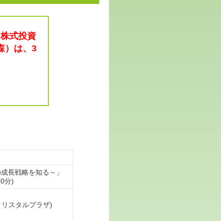
る株式投資
森）は、3
の成長戦略を知る～」
30分)
島クリスタルプラザ)