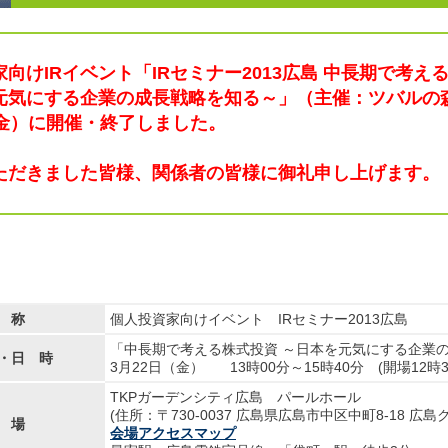
向けIRイベント「IRセミナー2013広島 中長期で考え
元気にする企業の成長戦略を知る～」（主催：ツバルの
（金）に開催・終了しました。
ただきました皆様、関係者の皆様に御礼申し上げます。
 称
個人投資家向けイベント IRセミナー2013広島
「中長期で考える株式投資 ～日本を元気にする企業
・日 時
3月22日（金） 13時00分～15時40分 (開場12時
TKPガーデンシティ広島 パールホール
(住所：〒730-0037 広島県広島市中区中町8-18 広
 場
会場アクセスマップ